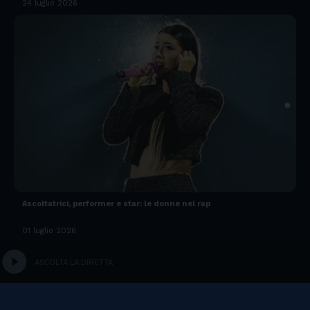
24 luglio 2026
Ascoltatrici, performer e star: le donne nel rap
01 luglio 2026
play_circle
ASCOLTA LA DIRETTA