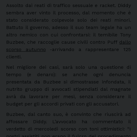
Assolto dai reati di traffico sessuale e racket. Diddy
sembra aver vinto il processo, dal momento che è
stato considerato colpevole solo dei reati minori.
Battuto il governo, adesso il suo team legale ha un
altro nemico con cui confrontarsi: il temibile Tony
Buzbee, che raccoglie cause civili contro Puff
dallo
scorso autunno
-arrivando a rappresentare 125
clienti.
Nel migliore dei casi, sarà solo una questione di
tempo (e denaro): se anche ogni denuncia
presentata da Buzbee si dimostrasse infondata, il
nutrito gruppo di avvocati stipendiati dal magnate
avrà da lavorare per mesi, senza considerare il
budget per gli accordi privati con gli accusatori.
Buzbee, dal canto suo, è convinto che riuscirà ad
affossare Diddy. L’avvocato ha commentato il
verdetto di mercoledì scorso con toni ottimistici: “I
nostri assistiti non erano il fulcro del procedimento