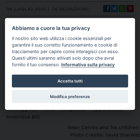
08 LUGLIO 2025
|
DI REDAZIONE
Abbiamo a cuore la tua privacy
Il nostro sito web utilizza i cookie essenziali per
garantire il suo corretto funzionamento e cookie di
tracciamento per capire come interagisci con esso.
Questi ultimi saranno attivati solo dopo che avrai
fornito il tuo consenso.
Informativa sulla privacy
Accetta tutti
Modifica preferenze
Secondo l’ultima denuncia, Diddy avrebbe
danneggiato una maglietta appartenuta a
Notorious BIG
Sean Combs and his children 
Photo Credits: David Shank