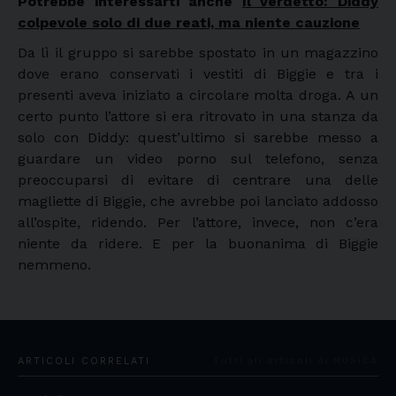
Potrebbe interessarti anche
Il verdetto: Diddy
colpevole solo di due reati, ma niente cauzione
Da lì il gruppo si sarebbe spostato in un magazzino
dove erano conservati i vestiti di Biggie e tra i
presenti aveva iniziato a circolare molta droga. A un
certo punto l’attore si era ritrovato in una stanza da
solo con Diddy: quest’ultimo si sarebbe messo a
guardare un video porno sul telefono, senza
preoccuparsi di evitare di centrare una delle
magliette di Biggie, che avrebbe poi lanciato addosso
all’ospite, ridendo. Per l’attore, invece, non c’era
niente da ridere. E per la buonanima di Biggie
nemmeno.
ARTICOLI CORRELATI
Tutti gli articoli di MUSICA