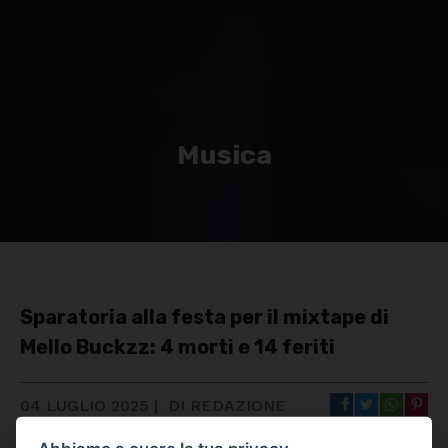
Musica
Sparatoria alla festa per il mixtape di
Mello Buckzz: 4 morti e 14 feriti
04 LUGLIO 2025
|
DI REDAZIONE