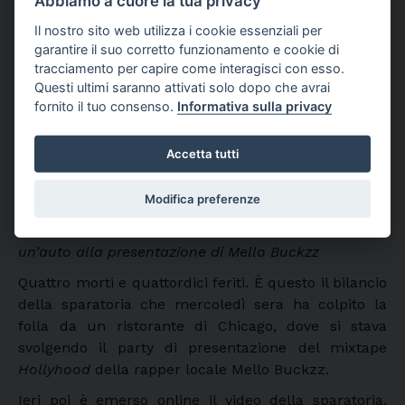
Abbiamo a cuore la tua privacy
Il nostro sito web utilizza i cookie essenziali per
garantire il suo corretto funzionamento e cookie di
tracciamento per capire come interagisci con esso.
Questi ultimi saranno attivati solo dopo che avrai
fornito il tuo consenso.
Informativa sulla privacy
Accetta tutti
Modifica preferenze
Online è diventato virale il video della sparatoria da
un’auto alla presentazione di Mello Buckzz
Quattro morti e quattordici feriti. È questo il bilancio
della sparatoria che mercoledì sera ha colpito la
folla da un ristorante di Chicago, dove si stava
svolgendo il party di presentazione del mixtape
Hollyhood
della rapper locale Mello Buckzz.
Ieri poi è emerso online il
video
della sparatoria,