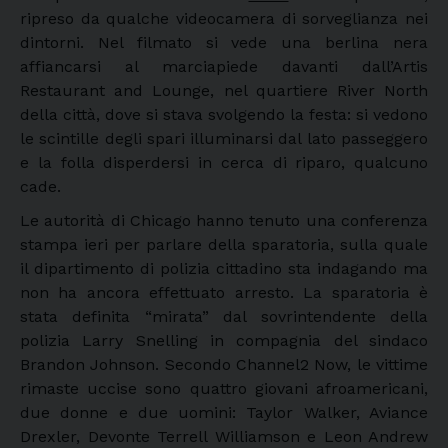
ripreso da qualche videocamera di sorveglianza nei
dintorni. Nel filmato si vede una berlina nera
affiancarsi al marciapiede davanti dall’Artis
Restaurant and Lounge, nel quartiere River North
della città, dove si stava svolgendo la festa: si vedono
le scintille degli spari illuminarsi dal lato passeggero
e la folla disperdersi in cerca di riparo, qualcuno
cade.
Le autorità di Chicago hanno tenuto una conferenza
stampa ieri per parlare della sparatoria, sulla quale
il dipartimento di polizia cittadino sta indagando ma
non ha ancora effettuato arresto. La sparatoria è
stata definita “mirata” dal sovrintendente della
polizia Larry Snelling in compagnia del sindaco
Brandon Johnson. Secondo Channel2 Now, le vittime
rimaste uccise sono quattro giovani afroamericani,
due donne e due uomini: Taylor Walker, Aviance
Drexler, Devonte Terrell Williamson e Leon Andrew