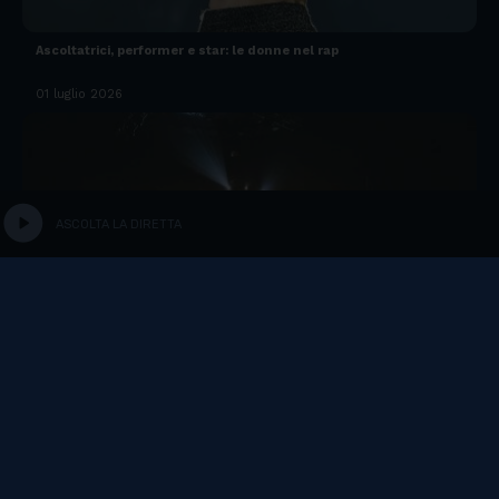
Ascoltatrici, performer e star: le donne nel rap
01 luglio 2026
play_circle
ASCOLTA LA DIRETTA
Lido di Camaiore ospita i Twenty One Pilots
04 maggio 2026