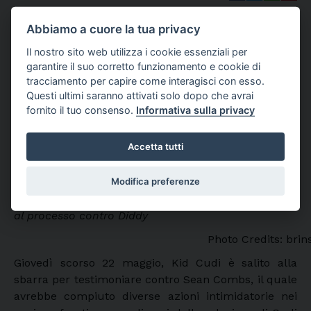
Abbiamo a cuore la tua privacy
Il nostro sito web utilizza i cookie essenziali per
garantire il suo corretto funzionamento e cookie di
tracciamento per capire come interagisci con esso.
Questi ultimi saranno attivati solo dopo che avrai
fornito il tuo consenso.
Informativa sulla privacy
Accetta tutti
Modifica preferenze
Young Thug ha criticato Cudi per aver testimoniato
al processo contro Diddy
Photo Credits: bri
Giovedì scorso 22 maggio, Kid Cudi è salito alla
sbarra per testimoniare contro Sean Combs, il quale
avrebbe compiuto diverse azioni intimidatorie nei