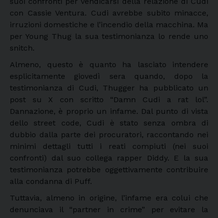
suoi confronti per vendicarsi della relazione di Cudi
con Cassie Ventura. Cudi avrebbe subito minacce,
irruzioni domestiche e l’incendio della macchina. Ma
per Young Thug la sua testimonianza lo rende uno
snitch.
Almeno, questo è quanto ha lasciato intendere
esplicitamente giovedì sera quando, dopo la
testimonianza di Cudi, Thugger ha pubblicato un
post su X con scritto “Damn Cudi a rat lol”.
Dannazione, è proprio un infame. Dal punto di vista
dello street code, Cudi è stato senza ombra di
dubbio dalla parte dei procuratori, raccontando nei
minimi dettagli tutti i reati compiuti (nei suoi
confronti) dal suo collega rapper Diddy. E la sua
testimonianza potrebbe oggettivamente contribuire
alla condanna di Puff.
Tuttavia, almeno in origine, l’infame era colui che
denunciava il “partner in crime” per evitare la