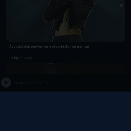
Ascoltatrici, performer e star: le donne nel rap
01 luglio 2026
play_circle
ASCOLTA LA DIRETTA